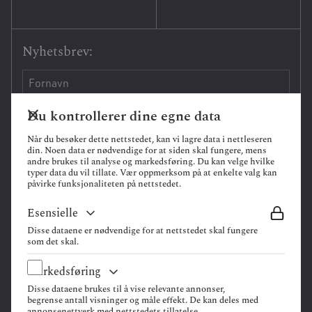
Nyhetsbrev:
Du kontrollerer dine egne data
Når du besøker dette nettstedet, kan vi lagre data i nettleseren
din. Noen data er nødvendige for at siden skal fungere, mens
andre brukes til analyse og markedsføring. Du kan velge hvilke
typer data du vil tillate. Vær oppmerksom på at enkelte valg kan
påvirke funksjonaliteten på nettstedet.
Esensielle
Disse dataene er nødvendige for at nettstedet skal fungere
som det skal.
Markedsføring
Personvernerklæring
Disse dataene brukes til å vise relevante annonser,
Oppdragsvilkår
begrense antall visninger og måle effekt. De kan deles med
Org.nr: 916 611 455
annonsenettverk med nettstedets tillatelse.