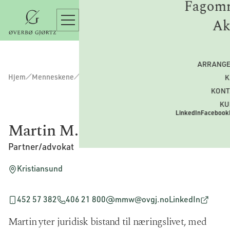
Fagomr
Ak
ARRANG
Hjem
Menneskene
K
KONT
KU
LinkedIn
Facebook
Martin M. Williams
Partner/advokat
Kristiansund
452 57 382
406 21 800
mmw@ovgj.no
LinkedIn
Martin yter juridisk bistand til næringslivet, med