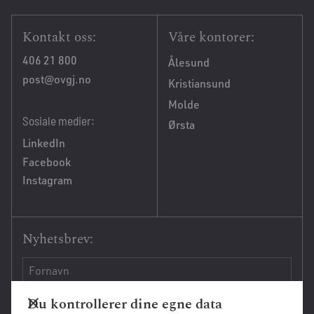
Kontakt oss:
Våre kontorer:
406 21 800
Ålesund
post@ovgj.no
Kristiansund
Molde
Sosiale medier:
Ørsta
LinkedIn
Facebook
Instagram
Nyhetsbrev:
Du kontrollerer dine egne data