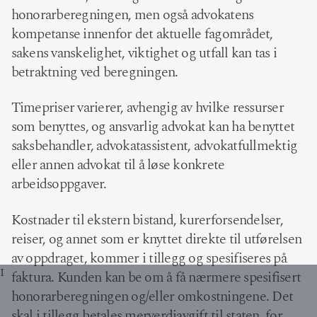
honorarberegningen, men også advokatens
kompetanse innenfor det aktuelle fagområdet,
sakens vanskelighet, viktighet og utfall kan tas i
betraktning ved beregningen.
Timepriser varierer, avhengig av hvilke ressurser
som benyttes, og ansvarlig advokat kan ha benyttet
saksbehandler, advokatassistent, advokatfullmektig
eller annen advokat til å løse konkrete
arbeidsoppgaver.
Kostnader til ekstern bistand, kurerforsendelser,
reiser, og annet som er knyttet direkte til utførelsen
av oppdraget, kommer i tillegg og spesifiseres på
I
faktura. Kunden kan be om å få nærmere spesifisert
honorarberegningen og/eller omkostningene. Det
skal i tillegg betales merverdiavgift til staten, for