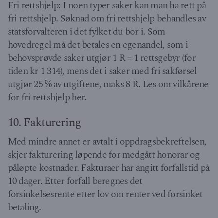
Fri rettshjelp: I noen typer saker kan man ha rett på
fri rettshjelp. Søknad om fri rettshjelp behandles av
statsforvalteren i det fylket du bor i. Som
hovedregel må det betales en egenandel, som i
behovsprøvde saker utgjør 1 R = 1 rettsgebyr (for
tiden kr 1 314), mens det i saker med fri sakførsel
utgjør 25 % av utgiftene, maks 8 R. Les om vilkårene
for fri rettshjelp her.
10. Fakturering
Med mindre annet er avtalt i oppdragsbekreftelsen,
skjer fakturering løpende for medgått honorar og
påløpte kostnader. Fakturaer har angitt forfallstid på
10 dager. Etter forfall beregnes det
forsinkelsesrente etter lov om renter ved forsinket
betaling.