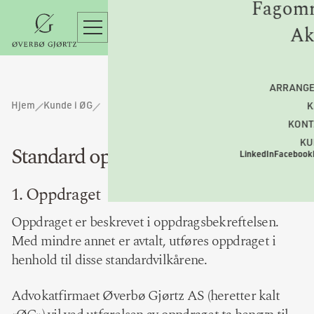
Fagomr
Ak
ARRANG
Hjem
Kunde i ØG
K
KONT
KU
Standard oppdragsvilkår
LinkedIn
Facebook
1. Oppdraget
Oppdraget er beskrevet i oppdragsbekreftelsen.
Med mindre annet er avtalt, utføres oppdraget i
henhold til disse standardvilkårene.
Advokatfirmaet Øverbø Gjørtz AS (heretter kalt