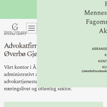
Mennes
Fagomr
Ak
Hjem
Om oss
Advokatfirmaet
ARRANG
Øverbø Gjørtz i Ålesund
K
KONT
Vårt kontor i Ålesund har ti advokater og to
KU
LinkedIn
Facebook
administrativt ansatte. Vi leverer
advokattjenester til både privatpersoner,
næringslivet og offentlig sektor.