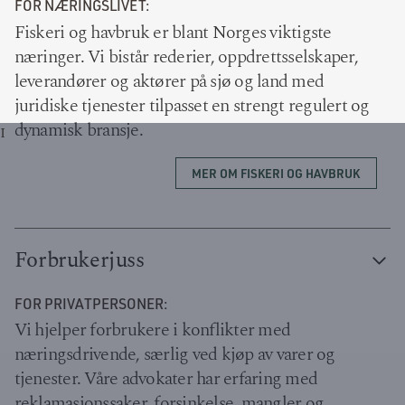
FOR NÆRINGSLIVET:
Fiskeri og havbruk er blant Norges viktigste
næringer. Vi bistår rederier, oppdrettsselskaper,
leverandører og aktører på sjø og land med
juridiske tjenester tilpasset en strengt regulert og
dynamisk bransje.
I
MER OM FISKERI OG HAVBRUK
Forbrukerjuss
FOR PRIVATPERSONER:
Vi hjelper forbrukere i konflikter med
næringsdrivende, særlig ved kjøp av varer og
tjenester. Våre advokater har erfaring med
reklamasjonssaker, forsinkelse, mangler og