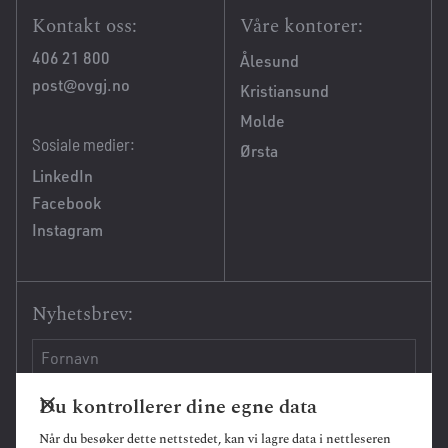
Kontakt oss:
Våre kontorer:
406 21 800
Ålesund
post@ovgj.no
Kristiansund
Molde
Sosiale medier:
Ørsta
LinkedIn
Facebook
Instagram
Nyhetsbrev:
Du kontrollerer dine egne data
Når du besøker dette nettstedet, kan vi lagre data i nettleseren