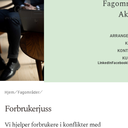
Fagomr
Ak
ARRANG
K
KONT
KU
LinkedIn
Facebook
Hjem
Fagområder
Forbrukerjuss
Vi hjelper forbrukere i konflikter med