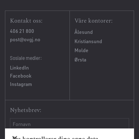
Kontakt oss:
Våre kontorer:
406 21 800
Ålesund
post@ovgj.no
Kristiansund
Molde
Sosiale medier:
Ørsta
LinkedIn
Facebook
Instagram
Nyhetsbrev:
Du kontrollerer dine egne data