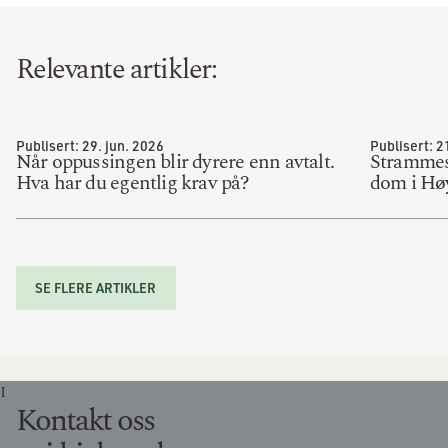
Relevante artikler:
Publisert:
29. jun. 2026
Publisert:
2
Når oppussingen blir dyrere enn avtalt.
Strammes
Hva har du egentlig krav på?
dom i Høy
SE FLERE ARTIKLER
I
Kontakt oss