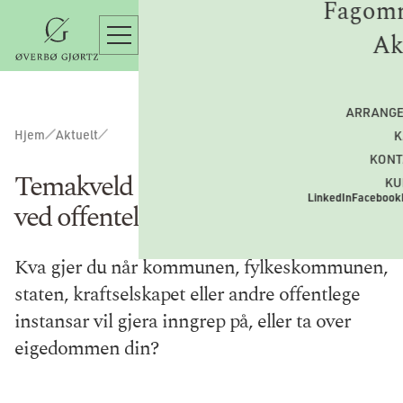
Fagomr
Ak
ARRANG
Hjem
Aktuelt
K
KONT
Temakveld om grunneigars rettar
KU
LinkedIn
Facebook
ved offentelege inngrep
Kva gjer du når kommunen, fylkeskommunen,
staten, kraftselskapet eller andre offentlege
instansar vil gjera inngrep på, eller ta over
eigedommen din?