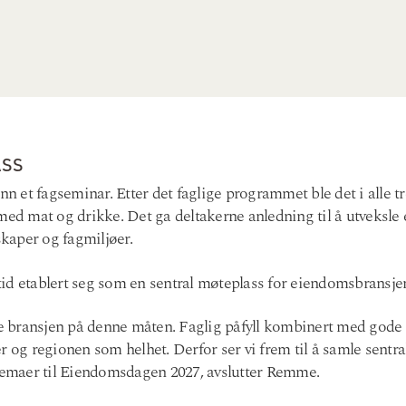
ASS
et fagseminar. Etter det faglige programmet ble det i alle tre
 mat og drikke. Det ga deltakerne anledning til å utveksle e
skaper og fagmiljøer.
id etablert seg som en sentral møteplass for eiendomsbransje
le bransjen på denne måten. Faglig påfyll kombinert med gode s
r og regionen som helhet. Derfor ser vi frem til å samle sentra
 temaer til Eiendomsdagen 2027, avslutter Remme.