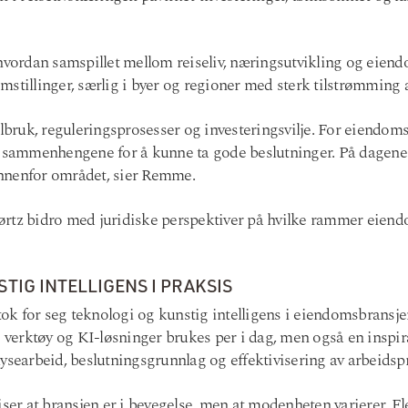
 hvordan samspillet mellom reiseliv, næringsutvikling og eien
mstillinger, særlig i byer og regioner med sterk tilstrømming
albruk, reguleringsprosesser og investeringsvilje. For eiendoms
e sammenhengene for å kunne ta gode beslutninger. På dagene f
 innenfor området, sier Remme.
ørtz bidro med juridiske perspektiver på hvilke rammer eien
TIG INTELLIGENS I PRAKSIS
k for seg teknologi og kunstig intelligens i eiendomsbransje
e verktøy og KI-løsninger brukes per i dag, men også en inspir
ysearbeid, beslutningsgrunnlag og effektivisering av arbeidsp
iser at bransjen er i bevegelse, men at modenheten varierer. F