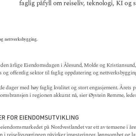
faglig påfyll om reiseliv, teknologi, KI o
og nettverksbygging.
 den årlige Eiendomsdagen i Ålesund, Molde og Kristiansund, d
s og offentlig sektor til faglig oppdatering og nettverksbyggin
ode dager med høy faglig kvalitet og stort engasjement. Årets 
omsbransjen i regionen akkurat nå, sier Øystein Remme, lede
VER FOR EIENDOMSUTVIKLING
r eiendomsmarkedet på Nordvestlandet var ett av temaene i åre
n i reiselivsnæringen påvirker investeringer, lønnsomhet og la