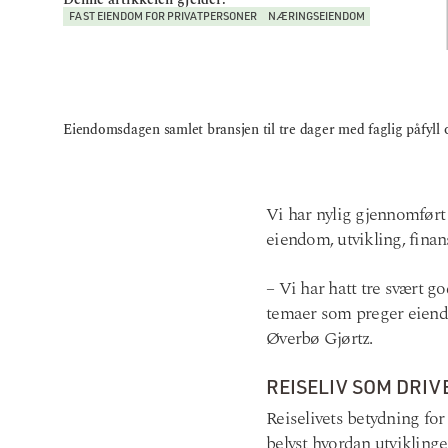
Denne artikkelen gjelder:
FAST EIENDOM FOR PRIVATPERSONER
NÆRINGSEIENDOM
Eiendomsdagen samlet bransjen til tre dager med faglig påfyll 
Vi har nylig gjennomført
eiendom, utvikling, finan
– Vi har hatt tre svært g
temaer som preger eiend
Øverbø Gjørtz.
REISELIV SOM DRI
Reiselivets betydning fo
belyst hvordan utviklinge