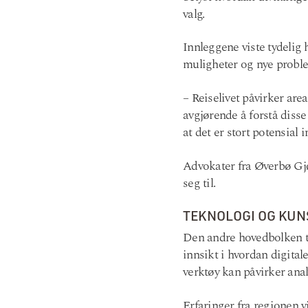
valg.
Innleggene viste tydelig
muligheter og nye proble
– Reiselivet påvirker are
avgjørende å forstå diss
at det er stort potensial
Advokater fra Øverbø Gj
seg til.
TEKNOLOGI OG KUNS
Den andre hovedbolken to
innsikt i hvordan digital
verktøy kan påvirker anal
Erfaringer fra regionen v