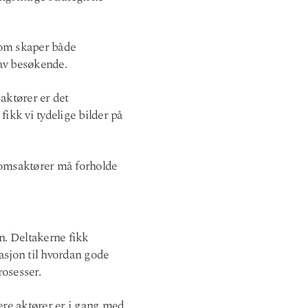
dom skaper både
 av besøkende.
aktører er det
ikk vi tydelige bilder på
domsaktører må forholde
n. Deltakerne fikk
asjon til hvordan gode
rosesser.
lere aktører er i gang med