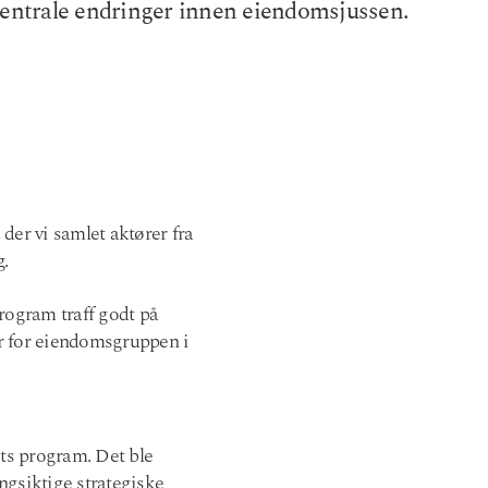
g sentrale endringer innen eiendomsjussen.
er vi samlet aktører fra
g.
program traff godt på
r for eiendomsgruppen i
ts program. Det ble
ngsiktige strategiske