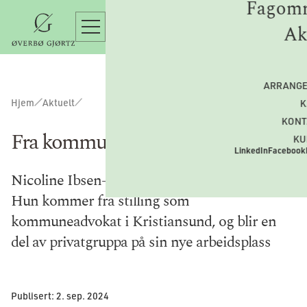
Fagomr
Ak
ARRANG
Hjem
Aktuelt
K
KONT
Fra kommuneadvokat til ØG
KU
LinkedIn
Facebook
Nicoline Ibsen-Børnick er ny advokat i ØG.
Hun kommer fra stilling som
kommuneadvokat i Kristiansund, og blir en
del av privatgruppa på sin nye arbeidsplass
Publisert:
2. sep. 2024