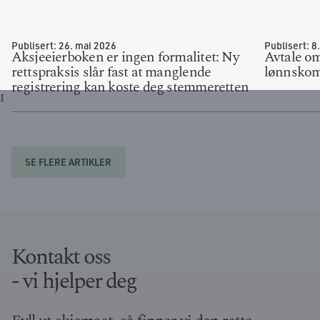
Publisert:
26. mai 2026
Publisert:
8
Aksjeeierboken er ingen formalitet: Ny
Avtale o
rettspraksis slår fast at manglende
lønnskom
registrering kan koste deg stemmeretten
I
SE FLERE ARTIKLER
Kontakt oss
- vi hjelper deg