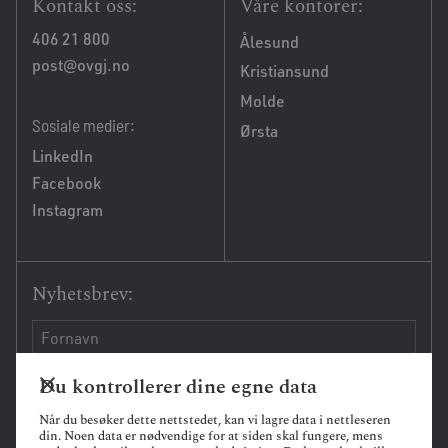
Kontakt oss:
Våre kontorer:
406 21 800
Ålesund
post@ovgj.no
Kristiansund
Molde
Sosiale medier:
Ørsta
LinkedIn
Facebook
Instagram
Nyhetsbrev:
Du kontrollerer dine egne data
Når du besøker dette nettstedet, kan vi lagre data i nettleseren
din. Noen data er nødvendige for at siden skal fungere, mens