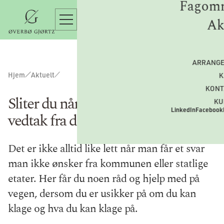
Fagomr
Ak
ARRANG
Hjem
Aktuelt
K
KONT
Sliter du når du skal klage på et
KU
LinkedIn
Facebook
vedtak fra det offentlige?
Det er ikke alltid like lett når man får et svar
man ikke ønsker fra kommunen eller statlige
etater. Her får du noen råd og hjelp med på
vegen, dersom du er usikker på om du kan
klage og hva du kan klage på.