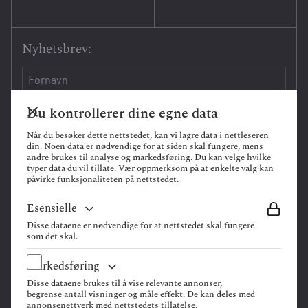
Nyhetsbrev:
Du kontrollerer dine egne data
Når du besøker dette nettstedet, kan vi lagre data i nettleseren
din. Noen data er nødvendige for at siden skal fungere, mens
andre brukes til analyse og markedsføring. Du kan velge hvilke
typer data du vil tillate. Vær oppmerksom på at enkelte valg kan
påvirke funksjonaliteten på nettstedet.
Esensielle
Disse dataene er nødvendige for at nettstedet skal fungere
som det skal.
Markedsføring
Personvernerklæring
Disse dataene brukes til å vise relevante annonser,
Oppdragsvilkår
begrense antall visninger og måle effekt. De kan deles med
Org.nr: 916 611 455
annonsenettverk med nettstedets tillatelse.