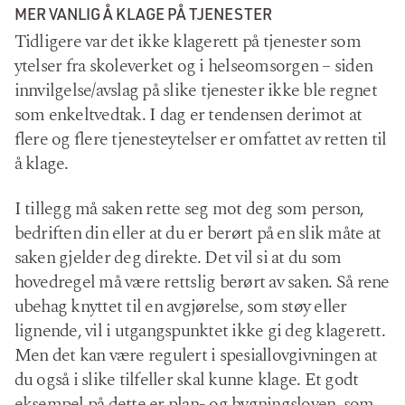
MER VANLIG Å KLAGE PÅ TJENESTER
Tidligere var det ikke klagerett på tjenester som
ytelser fra skoleverket og i helseomsorgen – siden
innvilgelse/avslag på slike tjenester ikke ble regnet
som enkeltvedtak. I dag er tendensen derimot at
flere og flere tjenesteytelser er omfattet av retten til
å klage.
I tillegg må saken rette seg mot deg som person,
bedriften din eller at du er berørt på en slik måte at
saken gjelder deg direkte. Det vil si at du som
hovedregel må være rettslig berørt av saken. Så rene
ubehag knyttet til en avgjørelse, som støy eller
lignende, vil i utgangspunktet ikke gi deg klagerett.
Men det kan være regulert i spesiallovgivningen at
du også i slike tilfeller skal kunne klage. Et godt
eksempel på dette er plan- og bygningsloven, som