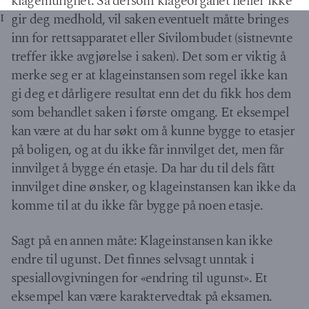
klagemulighet. Så dersom klageorganet heller ikke
gir deg medhold, vil saken eventuelt måtte bringes
I
inn for rettsapparatet eller Sivilombudet (sistnevnte
treffer ikke avgjørelse i saken). Det som er viktig å
merke seg er at klageinstansen som regel ikke kan
gi deg et dårligere resultat enn det du fikk hos dem
som behandlet saken i første omgang. Et eksempel
kan være at du har søkt om å kunne bygge to etasjer
på boligen, og at du ikke får innvilget det, men får
innvilget å bygge én etasje. Da har du til dels fått
innvilget dine ønsker, og klageinstansen kan ikke da
komme til at du ikke får bygge på noen etasje.
Sagt på en annen måte: Klageinstansen kan ikke
endre til ugunst. Det finnes selvsagt unntak i
spesiallovgivningen for «endring til ugunst». Et
eksempel kan være karaktervedtak på eksamen.