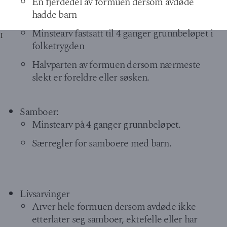
En fjerdedel av formuen dersom avdøde
hadde barn
Minstearv fastsatt til 4 ganger grunnbeløpet i
I
folketrygden
Halvparten av formuen dersom nærmeste
slekt er foreldre eller søsken.
Samboer:
Minstearv på 4 ganger grunnbeløpet.
Særregler for samboere med barn.
Livsarvinger
Arver hele formuen dersom avdøde ikke
etterlater seg samboer, ektefelle eller har