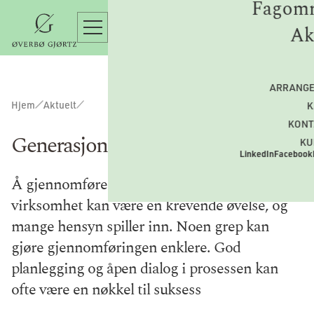
Fagomr
Ak
ARRANG
Hjem
Aktuelt
K
KONT
Generasjonsskifte i virksomheter
KU
LinkedIn
Facebook
Å gjennomføre et generasjonsskifte i en
virksomhet kan være en krevende øvelse, og
mange hensyn spiller inn. Noen grep kan
gjøre gjennomføringen enklere. God
planlegging og åpen dialog i prosessen kan
ofte være en nøkkel til suksess