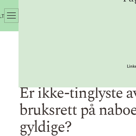
LT
Link
Er ikke-tinglyste 
bruksrett på nabo
gyldige?