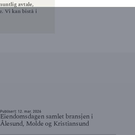
untlig avtale,
. Vi kan bistå i
Publisert:
12. mar. 2026
Eiendomsdagen samlet bransjen i
Ålesund, Molde og Kristiansund