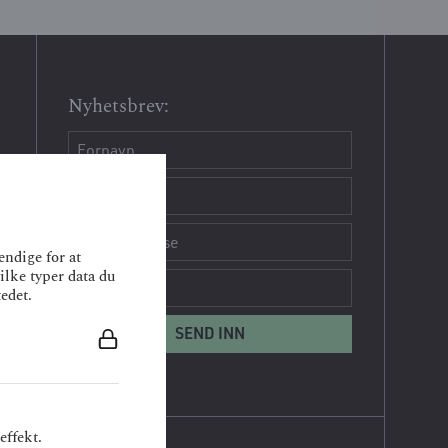
Nyhetsbrev:
endige for at
ilke typer data du
edet.
effekt.