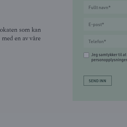
dvokaten som kan
t med en av våre
Jeg samtykker til a
personopplysninger.