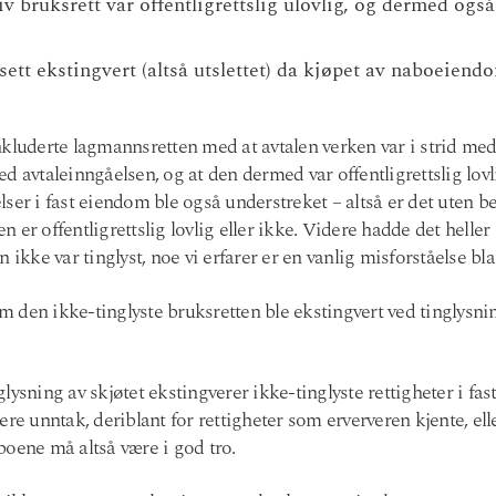
 bruksrett var offentligrettslig ulovlig, og dermed også
sett ekstingvert (altså utslettet) da kjøpet av naboeiend
nkluderte lagmannsretten med at avtalen verken var i strid med
d avtaleinngåelsen, og at den dermed var offentligrettslig lov
telser i fast eiendom ble også understreket – altså er det uten b
 er offentligrettslig lovlig eller ikke. Videre hadde det heller
n ikke var tinglyst, noe vi erfarer er en vanlig misforståelse b
 den ikke-tinglyste bruksretten ble ekstingvert ved tinglysn
lysning av skjøtet ekstingverer ikke-tinglyste rettigheter i fas
re unntak, deriblant for rettigheter som erververen kjente, elle
boene må altså være i god tro.