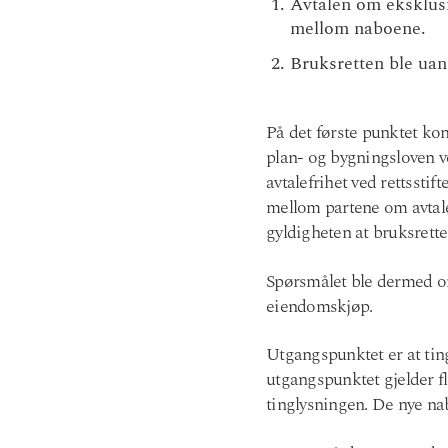
Avtalen om eksklusiv
mellom naboene.
Bruksretten ble uan
På det første punktet ko
plan- og bygningsloven ve
avtalefrihet ved rettsstif
mellom partene om avtalen
gyldigheten at bruksrette
Spørsmålet ble dermed om
eiendomskjøp.
Utgangspunktet er at ting
utgangspunktet gjelder fle
tinglysningen. De nye na