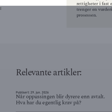
rettigheter i fas
I
trenger en vurderi
prosessen.
Relevante artikler:
Publisert:
29. jun. 2026
Når oppussingen blir dyrere enn avtalt.
Hva har du egentlig krav på?