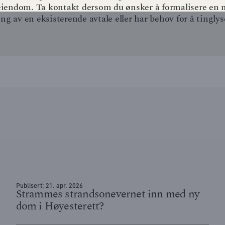
t eiendom. Ta kontakt dersom du ønsker å formalisere en m
ng av en eksisterende avtale eller har behov for å tinglyse
Publisert:
21. apr. 2026
Strammes strandsonevernet inn med ny
dom i Høyesterett?