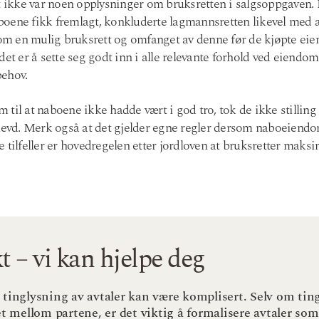
et ikke var noen opplysninger om bruksretten i salgsoppgaven.
oene fikk fremlagt, konkluderte lagmannsretten likevel med a
m en mulig bruksrett og omfanget av denne før de kjøpte e
det er å sette seg godt inn i alle relevante forhold ved eiendo
behov.
til at naboene ikke hadde vært i god tro, tok de ikke stilling
 hevd. Merk også at det gjelder egne regler dersom naboeien
tilfeller er hovedregelen etter jordloven at bruksretter maksimal
t – vi kan hjelpe deg
 tinglysning av avtaler kan være komplisert. Selv om ting
et mellom partene, er det viktig å formalisere avtaler som 