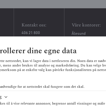
Kontakt oss:
Våre kontorer:
406 21 800
Ålesund
post@ovgj.no
Kristiansund
Molde
ollerer dine egne data
Sosiale medier:
Ørsta
te nettstedet, kan vi lagre data i nettleseren din. Noen data er nødv
LinkedIn
e, mens andre brukes til analyse og markedsføring. Du kan velge hv
Facebook
oppmerksom på at enkelte valg kan påvirke funksjonaliteten på nettst
Instagram
nødvendige for at nettstedet skal fungere som det skal.
g
es til å vise relevante annonser, begrense antall visninger og måle 