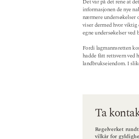
Det var på det rene at d
informasjonen de nye nab
nærmere undersøkelser o
viser dermed hvor viktig 
egne undersøkelser ved 
Fordi lagmannsretten kom 
hadde fått rettsvern ved
landbrukseiendom. I slike 
Ta kontak
Regelverket rundt
vilkår for gyldigh