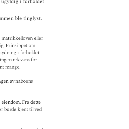
 ugyldig i forholdet
ommen ble tinglyst.
 matrikkelloven eller
lig. Prinsippet om
etydning i forholdet
 ingen relevans for
lant mange.
ingen av naboens
t eiendom. Fra dette
r burde kjent til ved