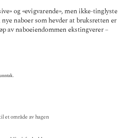
sive» og «evigvarende», men ikke-tinglyste
nn nye naboer som hevder at bruksretten er
kjøp av naboeiendommen ekstingverer –
 unntak.
til et område av hagen