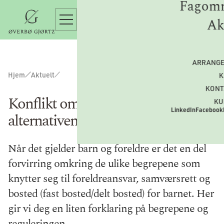
Fagomr
Ak
ARRANG
Hjem
Aktuelt
K
KONT
Konflikt om barnefordeling. Hva er
KU
LinkedIn
Facebook
alternativene?
Når det gjelder barn og foreldre er det en del
forvirring omkring de ulike begrepene som
knytter seg til foreldreansvar, samværsrett og
bosted (fast bosted/delt bosted) for barnet. Her
gir vi deg en liten forklaring på begrepene og
reguleringen.