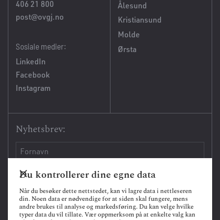
406 21 800
Ålesund
post@ovgj.no
Kristiansund
Molde
Sosiale medier:
Ørsta
LinkedIn
Facebook
Instagram
Nyhetsbrev:
Du kontrollerer dine egne data
Når du besøker dette nettstedet, kan vi lagre data i nettleseren
din. Noen data er nødvendige for at siden skal fungere, mens
andre brukes til analyse og markedsføring. Du kan velge hvilke
typer data du vil tillate. Vær oppmerksom på at enkelte valg kan