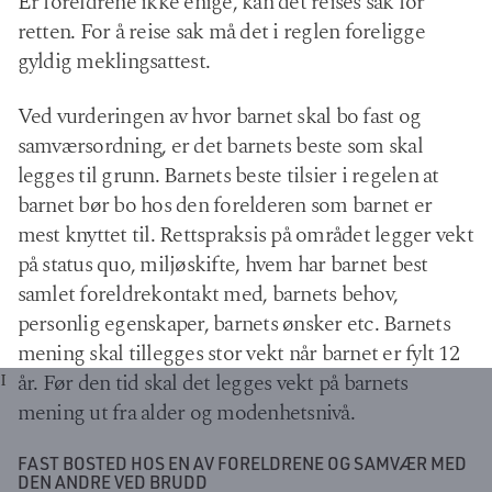
Er foreldrene ikke enige, kan det reises sak for
retten. For å reise sak må det i reglen foreligge
gyldig meklingsattest.
Ved vurderingen av hvor barnet skal bo fast og
samværsordning, er det barnets beste som skal
legges til grunn. Barnets beste tilsier i regelen at
barnet bør bo hos den forelderen som barnet er
mest knyttet til. Rettspraksis på området legger vekt
på status quo, miljøskifte, hvem har barnet best
samlet foreldrekontakt med, barnets behov,
personlig egenskaper, barnets ønsker etc. Barnets
mening skal tillegges stor vekt når barnet er fylt 12
I
år. Før den tid skal det legges vekt på barnets
mening ut fra alder og modenhetsnivå.
FAST BOSTED HOS EN AV FORELDRENE OG SAMVÆR MED
DEN ANDRE VED BRUDD