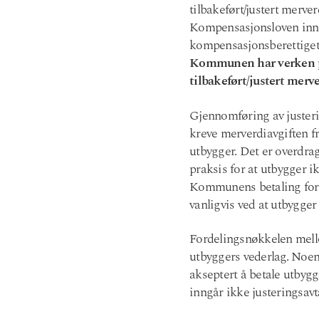
tilbakeført/justert merve
Kompensasjonsloven inne
kompensasjonsberettiget (
Kommunen har verken plik
tilbakeført/justert merve
Gjennomføring av juste
kreve merverdiavgiften fr
utbygger. Det er overdrag
praksis for at utbygger i
Kommunens betaling for å 
vanligvis ved at utbygger
Fordelingsnøkkelen mello
utbyggers vederlag. Noen
akseptert å betale utbyg
inngår ikke justeringsa