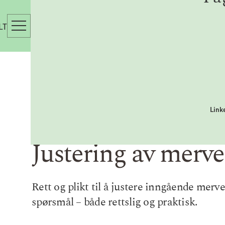
LT
Link
Justering av merver
Rett og plikt til å justere inngående merv
spørsmål – både rettslig og praktisk.