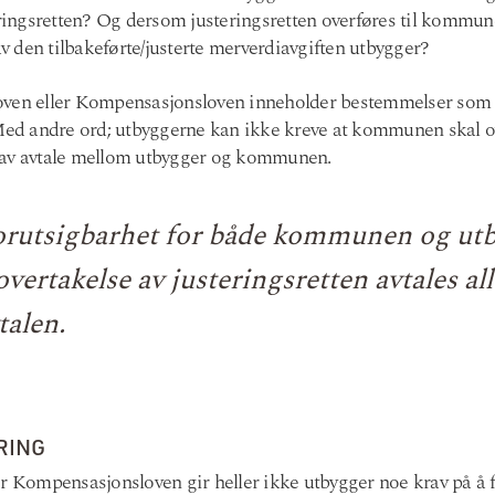
ingsretten? Og dersom justeringsretten overføres til kommu
 av den tilbakeførte/justerte merverdiavgiften utbygger?
loven eller Kompensasjonsloven inneholder bestemmelser so
 Med andre ord; utbyggerne kan ikke kreve at kommunen skal ov
 av avtale mellom utbygger og kommunen.
forutsigbarhet for både kommunen og ut
rtakelse av justeringsretten avtales all
vtalen.
RING
r Kompensasjonsloven gir heller ikke utbygger noe krav på å f