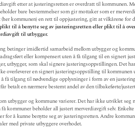
rdiavgift etter at justeringsretten er overdratt til kommunen. 
holder bare bestemmelser som gir mottaker som er merverdiav
her kommunen) en rett til oppjustering, gitt at vilkårene for de
t til å benytte seg av justeringsretten eller plikt til å ove
rdiavgift til utbygger.
ring betinger imidlertid samarbeid mellom utbygger og kom
adragsført eller kompensert uten å få tilgang til en signert jus
er, utbygger, som skal signere justeringsoppstillingen. Det har
kke overleverer en signert justeringsoppstilling til kommunen 
få tilgang til nødvendige opplysninger i form av en justering
 får betalt en nærmere bestemt andel av den tilbakeførte/juste
m utbygger og kommune varierer. Det har ikke utviklet seg n
 få kommuner beholder all justert merverdi­avgift selv. Enkel
ger for å kunne benytte seg av justeringsretten. Andre komm
vtaler med private utbyggere overhodet.