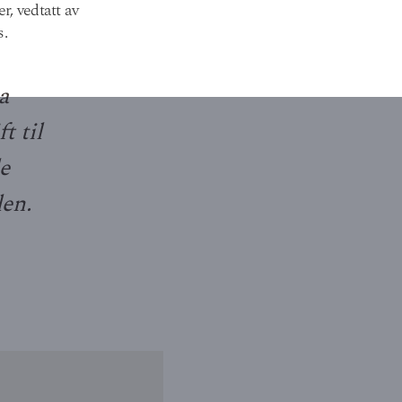
, vedtatt av
s.
a
t til
e
len.