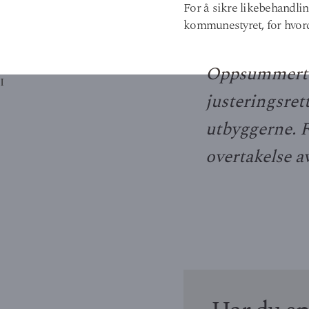
For å sikre likebehandli
kommunestyret, for hvor
Oppsummert s
I
justeringsrett
utbyggerne. F
overtakelse av