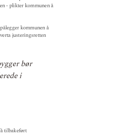
nen - plikter kommunen å
m pålegger kommunen å
erta justeringsretten
bygger bør
erede i
å tilbakeført