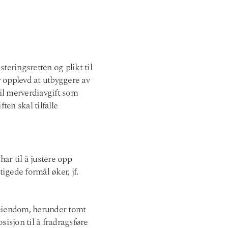
eringsretten og plikt til
ar opplevd at utbyggere av
til merverdiavgift som
ten skal tilfalle
ar til å justere opp
igede formål øker, jf.
 eiendom, herunder tomt
sisjon til å fradragsføre