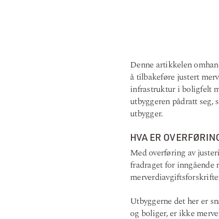
Denne artikkelen omhandl
å tilbakeføre justert mer
infrastruktur i boligfelt
utbyggeren pådratt seg, sa
utbygger.
HVA ER OVERFØRIN
Med overføring av justeri
fradraget for inngående m
merverdiavgiftsforskrifte
Utbyggerne det her er sn
og boliger, er ikke merve