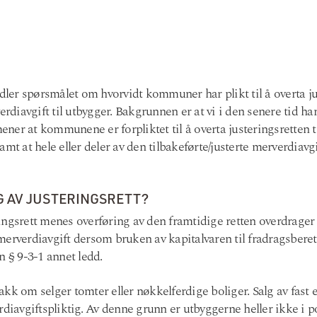
er spørsmålet om hvorvidt kommuner har plikt til å overta just
verdiavgift til utbygger. Bakgrunnen er at vi i den senere tid h
 mener at kommunene er forpliktet til å overta justeringsretten 
mt at hele eller deler av den tilbakeførte/justerte merverdiavgif
G AV JUSTERINGSRETT?
ngsrett menes overføring av den framtidige retten overdrager h
erverdiavgift dersom bruken av kapitalvaren til fradragsberett
n § 9-3-1 annet ledd.
akk om selger tomter eller nøkkelferdige boliger. Salg av fast
rdiavgiftspliktig. Av denne grunn er utbyggerne heller ikke i po