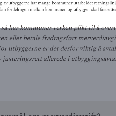
ng av utbyggerne har mange kommuner utarbeidet retningslinjer
dan fordelingen mellom kommunen og utbygger skal fastsette
å har kommuner verken plikt til å overt
en eller betale fradragsført merverdiavgif
or utbyggerne er det derfor viktig å avtal
 justeringsrett allerede i utbyggingsavta