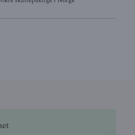
være skattepliktige i Norge
aet