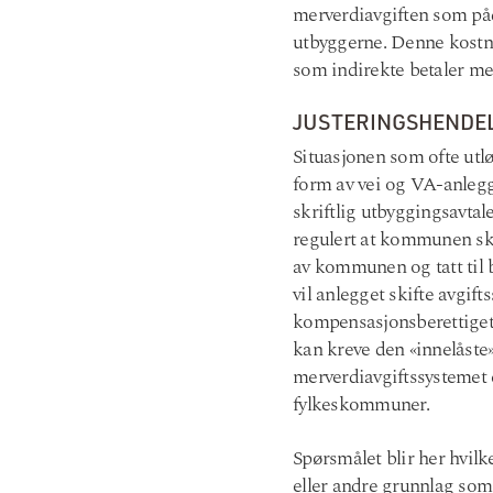
merverdiavgiften som påd
utbyggerne. Denne kostna
som indirekte betaler me
JUSTERINGSHENDE
Situasjonen som ofte utlø
form av vei og VA-anleg
skriftlig utbyggingsavtal
regulert at kommunen skal 
av kommunen og tatt til
vil anlegget skifte avgift
kompensasjonsberettiget
kan kreve den «innelåste
merverdiavgiftssysteme
fylkeskommuner.
Spørsmålet blir her hvilk
eller andre grunnlag som