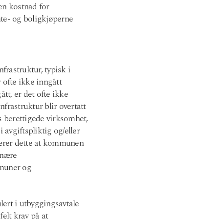
en kostnad for
te- og boligkjøperne
frastruktur, typisk i
ofte ikke inngått
tt, er det ofte ikke
nfrastruktur blir overtatt
 berettigede virksomhet,
i avgiftspliktig og/eller
ærer dette at kommunen
inære
mmuner og
lert i utbyggingsavtale
elt krav på at