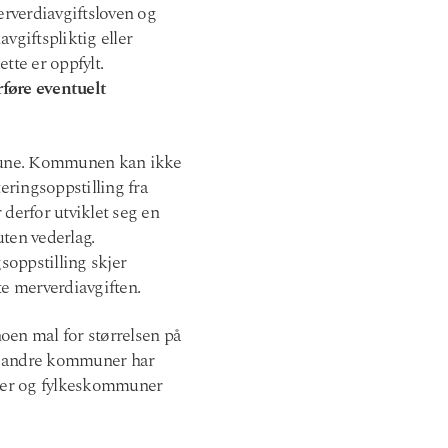
Merverdiavgiftsloven og
giftspliktig eller
tte er oppfylt.
rføre eventuelt
mune. Kommunen kan ikke
teringsoppstilling fra
 derfor utviklet seg en
uten vederlag.
soppstilling skjer
rte merverdiavgiften.
oen mal for størrelsen på
te andre kommuner har
uner og fylkeskommuner