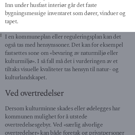
Inn under husfast interiør går det faste
bygningsmessige inventaret som dører, vinduer og
tapet.
I
I en kommuneplan eller reguleringsplan kan det
også tas med hensynssoner. Det kan for eksempel
fastsettes sone om «bevaring av naturmiljø eller
kulturmiljø». I så fall må det i vurderingen av et
tiltaks visuelle kvaliteter tas hensyn til natur- og
kulturlandskapet.
Ved overtredelser
Dersom kulturminne skades eller ødelegges har
kommunen mulighet for å utstede
overtredelsesgebyr. Ved «særlig alvorlige
overtredelser» kan både foretak og privatpersoner