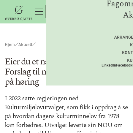
Fagomr
Ak
ARRANG
Hjem
Aktuelt
K
KONT
Eier du et nasjonalt kulturminne?
KU
LinkedIn
Facebook
Forslag til ny kulturmiljølov er ute
på høring
I 2022 satte regjeringen ned
Kulturmiljølovutvalget, som fikk i oppdrag å se
på hvordan dagens kulturminnelov fra 1978
kan forbedres. Utvalget leverte sin NOU om