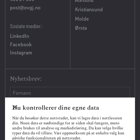
Ålesund
post@ovgj.no
Kristiansund
Molde
Sosiale medier:
Ørsta
LinkedIn
Facebook
Instagram
Nyhetsbrev:
Du kontrollerer dine egne data
Når du besøker dette nettstedet, kan vi lagre data i nettleseren
din. Noen data er nødvendige for at siden skal fungere, mens
andre brukes til analyse og markedsføring. Du kan velge hvilke
typer data du vil tillate. Vær oppmerksom på at enkelte valg kan
påvirke funksjonaliteten på nettstedet.