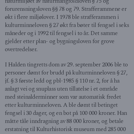
naturmiljøet av naturmangfoldloven § 75 og
forurensningsloven §§ 78 og 79. Strafferammene er
økt i flere miljølover. I 1978 ble strafferammen i
kulturminneloven § 27 økt fra bøter til fengsel i seks
måneder og i 1992 til fengsel i to år. Det samme
gjelder etter plan- og bygningsloven for grove
overtredelser.
I Halden tingretts dom av 29. september 2006 ble to
personer dømt for brudd på kulturminneloven § 27,
jf. § 3 første ledd og pbl-1985 § 110 nr. 2, for å ha
anlagt vei og snuplass uten tillatelse i et område
med steinalderminner som var automatisk fredet
etter kulturminneloven. A ble dømt til betinget
fengsel i 30 dager, og en bot på 100 000 kroner. Han
måtte tåle inndragning av 88 000 kroner, og betale
erstatning til Kulturhistorisk museum med 285 000