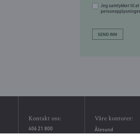
Jeg samtykker til a
personopplysninger.
Kontakt oss:
Våre kontorer:
406 21 800
Ålesund
post@ovgj.no
Kristiansund