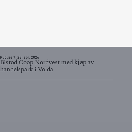
Publisert:
28. apr. 2026
Bistod Coop Nordvest med kjøp av
handelspark i Volda