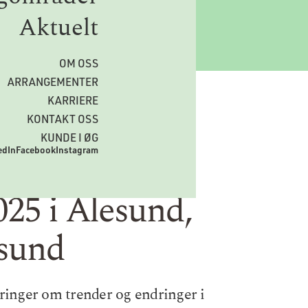
Aktuelt
OM OSS
ARRANGEMENTER
KARRIERE
KONTAKT OSS
KUNDE I ØG
edIn
Facebook
Instagram
25 i Ålesund,
nsund
inger om trender og endringer i