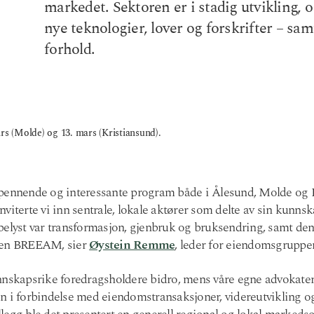
markedet. Sektoren er i stadig utvikling, o
nye teknologier, lover og forskrifter – sa
forhold.
s (Molde) og 13. mars (Kristiansund).
pennende og interessante program både i Ålesund, Molde og K
viterte vi inn sentrale, lokale aktører som delte av sin kunnsk
belyst var transformasjon, gjenbruk og bruksendring, samt den
oden BREEAM, sier
Øystein Remme
, leder for eiendomsgruppe
nnskapsrike foredragsholdere bidro, mens våre egne advokate
n i forbindelse med eiendomstransaksjoner, videreutvikling o