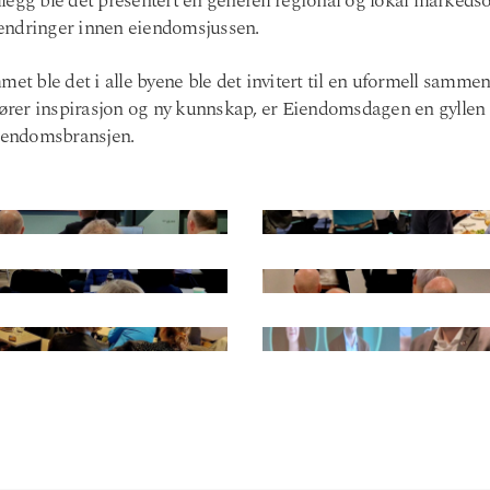
legg ble det presentert en generell regional og lokal markeds
endringer innen eiendomsjussen.
et ble det i alle byene ble det invitert til en uformell sammenk
lfører inspirasjon og ny kunnskap, er Eiendomsdagen en gyllen 
eiendomsbransjen.