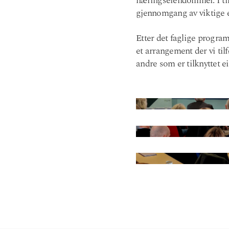
næringseiendommer. I til
gjennomgang av viktige 
Etter det faglige programm
et arrangement der vi ti
andre som er tilknyttet 