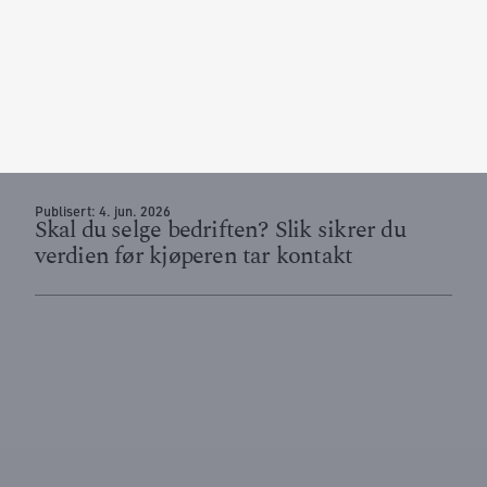
Publisert:
4. jun. 2026
Skal du selge bedriften? Slik sikrer du
verdien før kjøperen tar kontakt