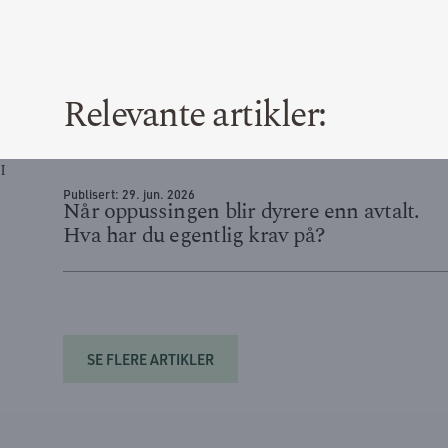
Relevante artikler:
I
Publisert:
29. jun. 2026
Når oppussingen blir dyrere enn avtalt.
Hva har du egentlig krav på?
SE FLERE ARTIKLER