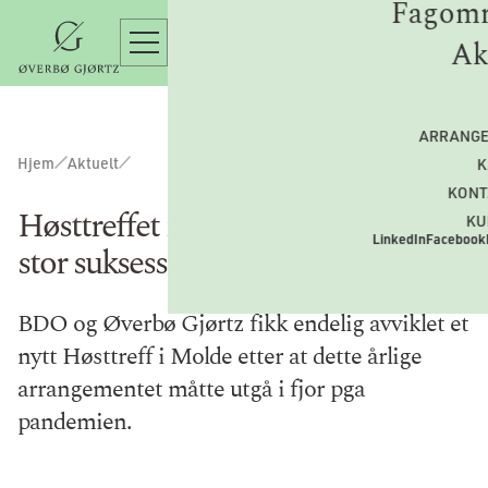
Fagomr
Ak
ARRANG
Hjem
Aktuelt
K
KONT
Høsttreffet i Molde avviklet med
KU
LinkedIn
Facebook
stor suksess
BDO og Øverbø Gjørtz fikk endelig avviklet et
nytt Høsttreff i Molde etter at dette årlige
arrangementet måtte utgå i fjor pga
pandemien.