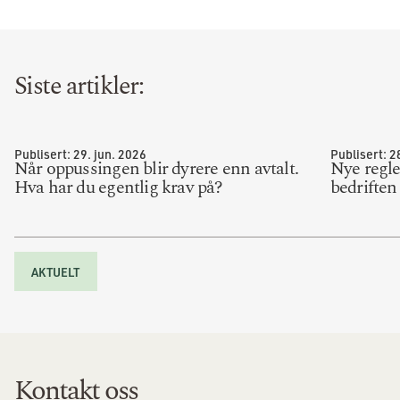
Siste artikler:
Publisert:
29. jun. 2026
Publisert:
2
Når oppussingen blir dyrere enn avtalt.
Nye regl
Hva har du egentlig krav på?
bedriften
AKTUELT
Kontakt oss