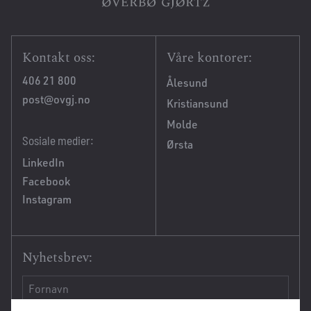
Kontakt oss:
Våre kontorer:
406 21 800
Ålesund
post@ovgj.no
Kristiansund
Molde
Sosiale medier:
Ørsta
LinkedIn
Facebook
Instagram
Nyhetsbrev: