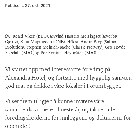
Publisert:
27. okt. 2021
f.v.: Roald Viken (BDO), Øyvind Hasselø Meisingset (Øverbø
Gjørtz), Knut Magnussen (DNB), Håkon Andre Berg (Salmon
Evolution), Stephen Meinich-Bache (Classic Norway), Gro Hovde
Fiksdahl (BDO )og Per Kristian Høybråten (BDO).
Vi startet opp med interessante foredrag på
Alexandra Hotel, og fortsatte med hyggelig samvær,
god mat og drikke i våre lokaler i Forumbygget.
Vi ser frem til igjen å kunne invitere våre
samarbeidspartnere til neste år, og takker alle
foredragsholderne for innleggene og deltakerne for
oppmøtet!